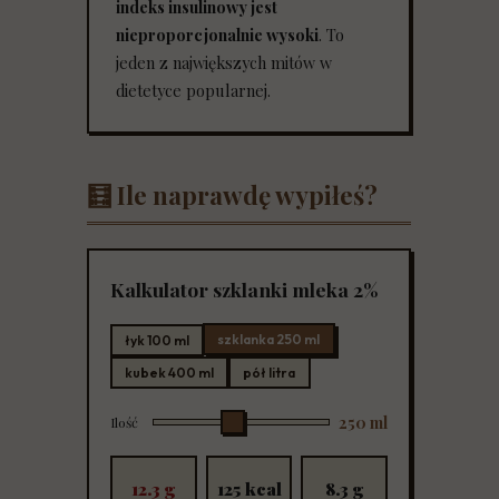
indeks insulinowy jest
nieproporcjonalnie wysoki
. To
jeden z największych mitów w
dietetyce popularnej.
🧮 Ile naprawdę wypiłeś?
Kalkulator szklanki mleka 2%
szklanka 250 ml
łyk 100 ml
kubek 400 ml
pół litra
250 ml
Ilość
12.3 g
125 kcal
8.3 g