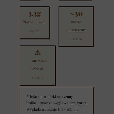
laktoza
laktozy.
, białko i tłuszcz.
3,3g
~30
Kazeina + serwatka
IG wygląda
=
niewinnie.
pełnowartościowe
To pułapka
BIAŁKO / 100 ML
INDEKS
białko
— indeks insulinowy
. Problem: silnie
jest
GLIKEMICZNY
↻ KLIKNIJ
pobudza insulinę —
nieproporcjonalnie
niezależnie od
wysoki. IG ≠ II.
↻ KLIKNIJ
laktozy.
⚠️
Największy mit
mleka.
Niska glukoza +
INSULINOWY
wysoka insulina =
hamowanie spalania
WYSOKI!
tłuszczu.
Podstępne.
↻ KLIKNIJ
Mleko to produkt
mieszany
—
białko, tłuszcz i węglowodany naraz.
Wygląda niewinnie (IG ~30), ale