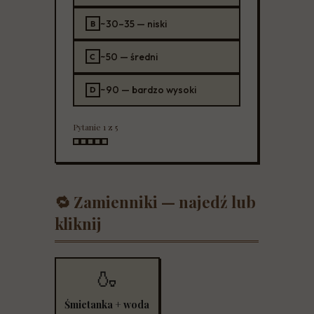
~30–35 — niski
B
~50 — średni
C
~90 — bardzo wysoki
D
Pytanie 1 z 5
🔁 Zamienniki — najedź lub
kliknij
🍶
Proporcja ~1:2. Smak zbliżony do mleka, 3×
mniej węglowodanów. Idealna do kawy, sosów,
zup.
Śmietanka + woda