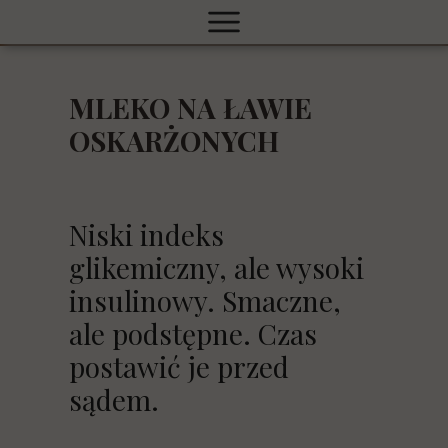
8 XP
🔍
🔨
🧮
🎯
🧀
WIEDZA
MLEKO NA ŁAWIE
OSKARŻONYCH
Niski indeks
glikemiczny, ale wysoki
insulinowy. Smaczne,
ale podstępne. Czas
postawić je przed
sądem.