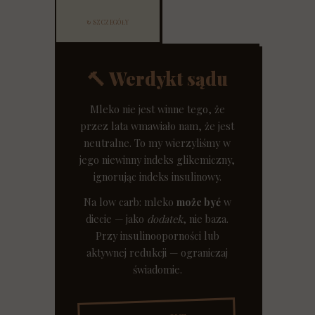
↻ SZCZEGÓŁY
🔨 Werdykt sądu
Mleko nie jest winne tego, że
przez lata wmawiało nam, że jest
neutralne. To my wierzyliśmy w
jego niewinny indeks glikemiczny,
ignorując indeks insulinowy.
Na low carb: mleko
może być
w
diecie — jako
dodatek
, nie baza.
Przy insulinooporności lub
aktywnej redukcji — ograniczaj
świadomie.