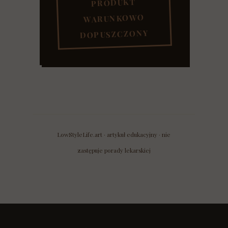
PRODUKT
WARUNKOWO
DOPUSZCZONY
LowStyleLife.art · artykuł edukacyjny · nie
zastępuje porady lekarskiej