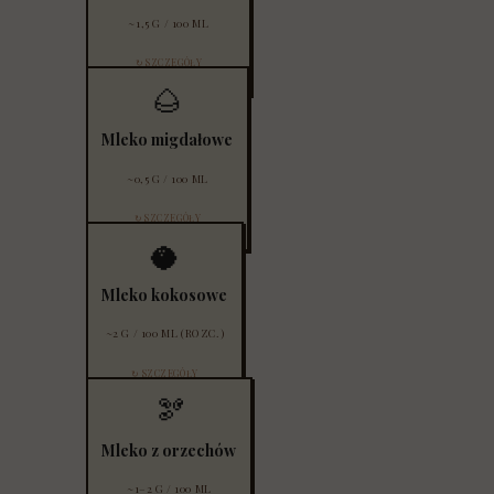
~1,5 G / 100 ML
↻ SZCZEGÓŁY
🌰
Absolutny mistrz low carb. Świetne do kawy i
koktajli. Zawsze kupuj „unsweetened"!
Mleko migdałowe
~0,5 G / 100 ML
↻ SZCZEGÓŁY
🥥
Rozcieńczone 1:1 z wodą. Świetne do curry i
koktajli. MCT wspomagają ketozę.
Mleko kokosowe
~2 G / 100 ML (ROZC.)
↻ SZCZEGÓŁY
🫘
Laskowe lub nerkowca (bez cukru). Kremowe,
delikatne. Idealne do deserów i sosów.
Mleko z orzechów
~1–2 G / 100 ML