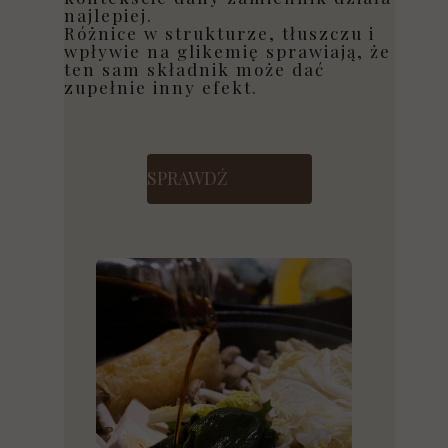
najlepiej.
Różnice w strukturze, tłuszczu i
wpływie na glikemię sprawiają, że
ten sam składnik może dać
zupełnie inny efekt.
SPRAWDŹ