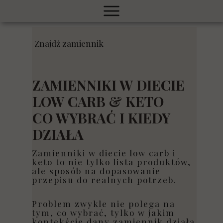
Znajdź zamiennik
ZAMIENNIKI W DIECIE
LOW CARB & KETO
CO WYBRAĆ I KIEDY
DZIAŁA
Zamienniki w diecie low carb i
keto to nie tylko lista produktów,
ale sposób na dopasowanie
przepisu do realnych potrzeb.
Problem zwykle nie polega na
tym, co wybrać, tylko w jakim
kontekście dany zamiennik działa