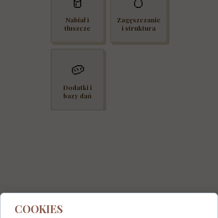
🥛
🥚
Nabiał i
Zagęszczanie
tłuszcze
i struktura
🥔
Dodatki i
bazy dań
COOKIES