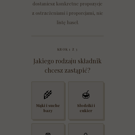
dostaniesz konkretne propozycje
z ostrzeżeniami i proporcjami, nie
listę haseł.
KROK 1 Z 3
Jakiego rodzaju składnik
chcesz zastąpić?
🌾
🍯
Mąki i suche
Słodziki i
bazy
cukier