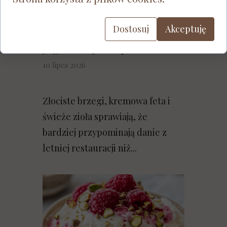
Chrupiące placuszki
Dostosuj
Akceptuję
cukiniowe z fetą i
jogurtowym dipem
10 lipca 2026
Złociste brzegi, kremowa feta i
świeże zioła sprawiają, że
bardziej przypominają danie z
letniej restauracji niż...