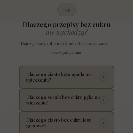
FAQ
Dlaczego przepisy bez cukru
nie wychodzą?
Najczęstsze problemy i konkretne rozwiązania —
bez zgadywania.
Dlaczego ciasto keto opada po
+
upieczeniu?
Najczęściej winna jest zbyt duża wilgoć i brak
Dlaczego sernik bez cukru pęka na
+
struktury. Mąka migdałowa wymaga
wierzchu?
odpowiedniego balansu tłuszczu i jajek.
Zbyt wysoka temperatura i brak wilgotności
Dlaczego ciasto bez cukru jest
+
w piekarniku powodują pęknięcia.
gumowe?