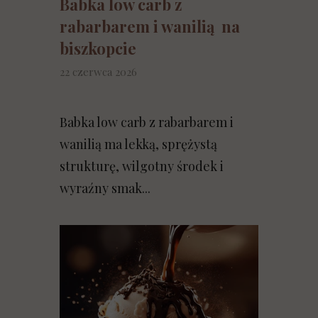
Babka low carb z
rabarbarem i wanilią na
biszkopcie
22 czerwca 2026
Babka low carb z rabarbarem i
wanilią ma lekką, sprężystą
strukturę, wilgotny środek i
wyraźny smak...