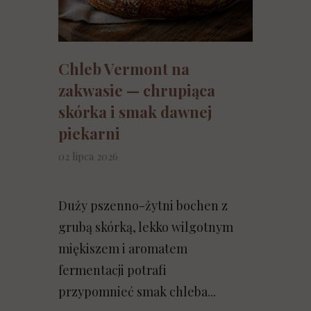
Chleb Vermont na
zakwasie — chrupiąca
skórka i smak dawnej
piekarni
02 lipca 2026
Duży pszenno-żytni bochen z
grubą skórką, lekko wilgotnym
miękiszem i aromatem
fermentacji potrafi
przypomnieć smak chleba...