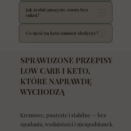
Za dużo jajek lub złe proporcje składników
Jak zrobić puszyste ciasto bez
+
zaburzają strukturę wypieku.
cukru?
Kluczowe jest napowietrzenie masy i
Co zjeść na keto zamiast słodyczy?
+
odpowiednia ilość tłuszczu, który stabilizuje
strukturę.
Najlepiej sprawdzają się szybkie desery low
carb, które nie powodują skoków cukru i nie
SPRAWDZONE PRZEPISY
psują diety.
LOW CARB I KETO,
KTÓRE NAPRAWDĘ
WYCHODZĄ
Kremowe, puszyste i stabilne — bez
opadania, wodnistości i niespodzianek.