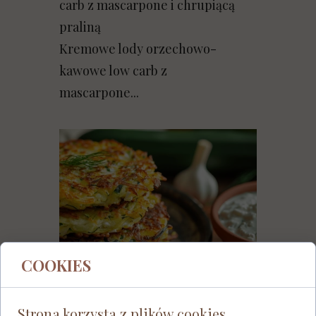
carb z mascarpone i chrupiącą
praliną
Kremowe lody orzechowo-
kawowe low carb z
mascarpone...
COOKIES
Strona korzysta z plików cookies.