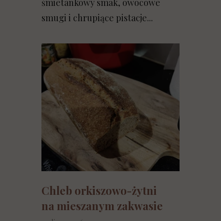
śmietankowy smak, owocowe
smugi i chrupiące pistacje...
Chleb orkiszowo-żytni
na mieszanym zakwasie