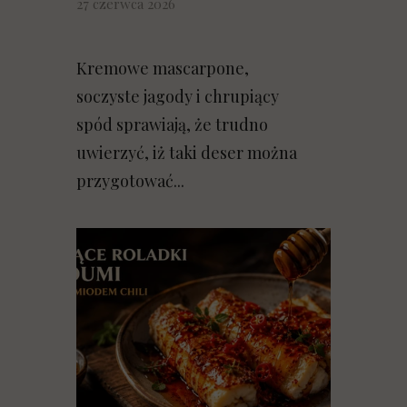
27 czerwca 2026
Kremowe mascarpone,
soczyste jagody i chrupiący
spód sprawiają, że trudno
uwierzyć, iż taki deser można
przygotować...