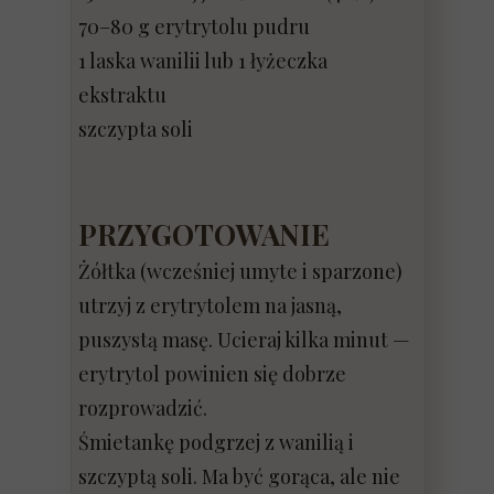
70–80 g erytrytolu pudru
1 laska wanilii lub 1 łyżeczka
ekstraktu
szczypta soli
PRZYGOTOWANIE
Żółtka (wcześniej umyte i sparzone)
utrzyj z erytrytolem na jasną,
puszystą masę. Ucieraj kilka minut —
erytrytol powinien się dobrze
rozprowadzić.
Śmietankę podgrzej z wanilią i
szczyptą soli. Ma być gorąca, ale nie