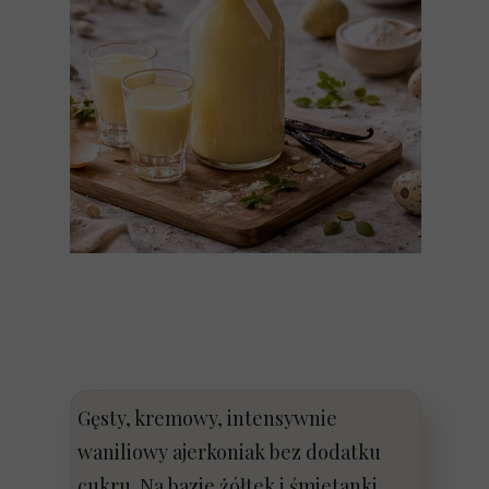
Gęsty, kremowy, intensywnie
waniliowy ajerkoniak bez dodatku
cukru. Na bazie żółtek i śmietanki,