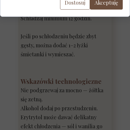
dokładnie wymieszaj.
Dostosuj
Akceptuję
Przelej do wyparzonej butelki.
Schładzaj minimum 12 godzin.
Jeśli po schłodzeniu będzie zbyt
gęsty, można dodać 1–2 łyżki
śmietanki i wymieszać.
Wskazówki technologiczne
Nie podgrzewaj za mocno — żółtka
się zetną.
Alkohol dodaj po przestudzeniu.
Erytrytol może dawać delikatny
efekt chłodzenia — sól i wanilia go