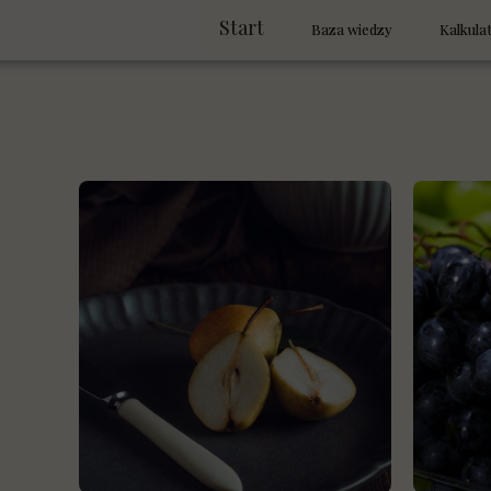
Start
Baza wiedzy
Kalkula
Encyklopedia dietetyczna
Planer 
Tabele wartości odżywczyc
Genera
Sprawdź
Czy to 
Kalkula
Kalkula
Dzienni
Kalkula