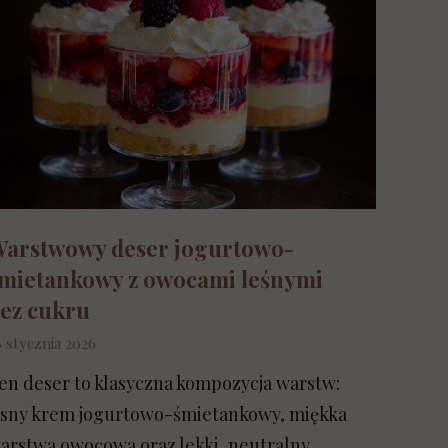
arstwowy deser jogurtowo-
mietankowy z owocami leśnymi
ez cukru
8 stycznia 2026
en deser to klasyczna kompozycja warstw:
asny krem jogurtowo-śmietankowy, miękka
arstwa owocowa oraz lekki, neutralny