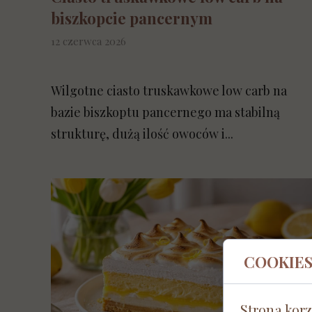
biszkopcie pancernym
12 czerwca 2026
Wilgotne ciasto truskawkowe low carb na
bazie biszkoptu pancernego ma stabilną
strukturę, dużą ilość owoców i...
COOKIE
Strona korz