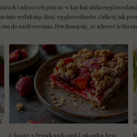
ysznych i zdrowych potraw w kuchni niskowęglowodano
ocześnie redukując ilość węglowodanów. Odkryj, jak pr
n ma do zaoferowania. Przekonaj się, że zdrowe jedzenie
Ciasto z truskawkami i pianką low
W