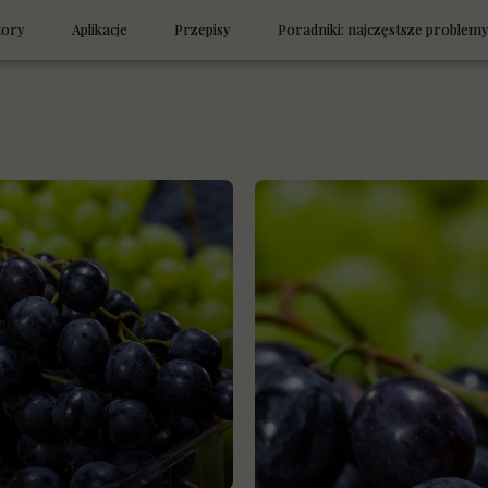
tory
Aplikacje
Przepisy
Poradniki: najczęstsze problem
posiłków low carb
Low carb — mniej węgli, więcej życia
LowStyleLife Sezonowo
h
tor zamienników
Węglowodany
Śniadania
, co masz w lodówce
Technika cukiernicza bez cukru
Pieczywo
jest low carb/keto?
Spadek energii — co zjeść
Obiady, kolacje i przekąski
tor TDEE
Zamienniki w diecie low carb i keto
Szybkie desery na małe tęsknoty
tor posiłków
Kortyzol — wróg czy obrońca organizmu
Ciasta bez cukru
k glikemiczny
Dlaczego nie chudnę mimo diety
Ciasta jak słodycze
tor ładunku glikemicznego i IG
Laboratorium Chleba — LowStyleLife
Desery i napoje