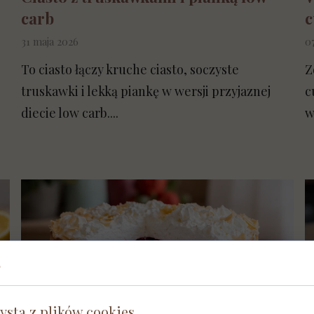
carb
c
31 maja 2026
0
To ciasto łączy kruche ciasto, soczyste
Z
truskawki i lekką piankę w wersji przyjaznej
c
diecie low carb....
w
S
ysta z plików cookies.