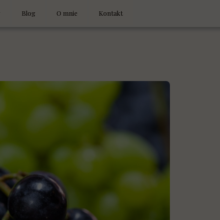
y
Blog
O mnie
Kontakt
Jona na diecie
Artykuły LowStyleLife
Laboratorium smaku
Historie i refleksje
Opowieści przy stole