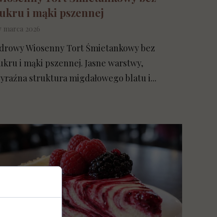
ukru i mąki pszennej
7 marca 2026
drowy Wiosenny Tort Śmietankowy bez
ukru i mąki pszennej. Jasne warstwy,
yraźna struktura migdałowego blatu i...