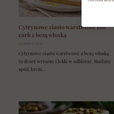
Cytrynowe ciasto warstwowe low
carb z bezą włoską
02 marca 2026
Cytrynowe ciasto warstwowe z bezą włoską
to deser wyraźny i lekki w odbiorze. Maślany
spód, krem...