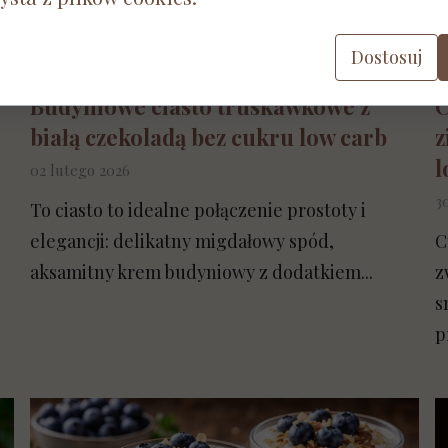
Dostosuj
Budyniowe ciasto truskawkowe z
C
białą czekoladą bez cukru low carb
z
l
02 lutego 2026
3
To ciasto to idealne połączenie prostoty i
elegancji: delikatny migdałowy spód,
C
aksamitny krem budyniowy z dodatkiem...
z
s
p