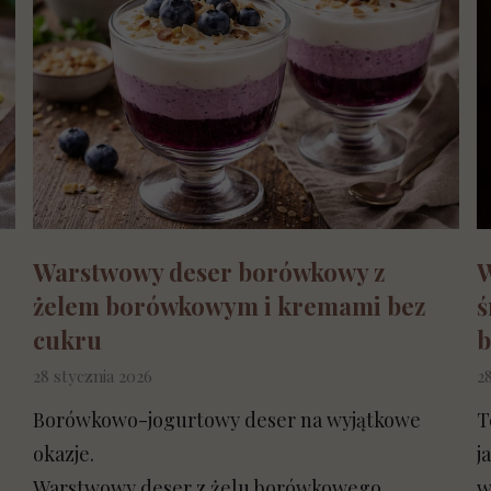
Warstwowy deser borówkowy z
W
żelem borówkowym i kremami bez
ś
cukru
b
28 stycznia 2026
2
Borówkowo-jogurtowy deser na wyjątkowe
T
okazje.
j
Warstwowy deser z żelu borówkowego,
w