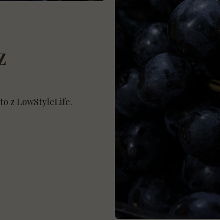
tor kulinarny
Co jeść zamiast słodyczy?
Pieczywo LowStyleLife
or połączeń smakowych — food pairing
Kuchenne problemy low carb/keto
Dziecko bez cukru
Z
tor przypraw
Najczęstsze błędy w diecie low carb
Święta
 i ucz - kompozycja talerza
Indeks i ładunek glikemiczny
Lody bez cukru – kremowe, domowe i low carb
to z LowStyleLife.
Truskawka — właściwości
Cukiereczki LowStyleLife
Błonnik i jego sekrety
Tradycyjna kuchnia według low carb
Psyllium — właściwości
Sosy na różne okazje — do mięsa, ryb, sałatek i 
Masło klarowane i ghee — właściwości
Spiżarnia
Erytrytol bez tajemnic
Pastoteka LowStyleLife