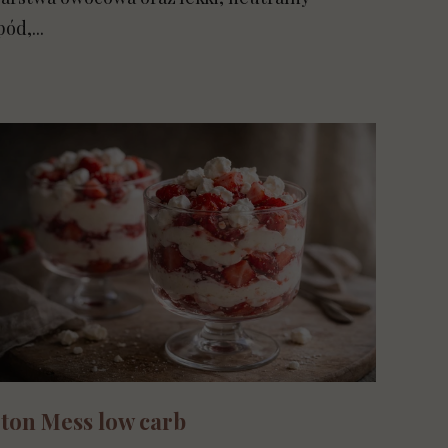
pód,...
ton Mess low carb