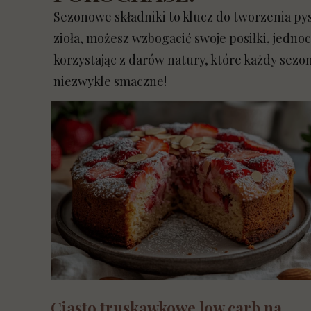
Sezonowe składniki to klucz do tworzenia p
zioła, możesz wzbogacić swoje posiłki, jedn
korzystając z darów natury, które każdy sezo
niezwykle smaczne!
Ciasto truskawkowe low carb na