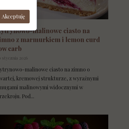
Akceptuję
ytrynowo-malinowe ciasto na
imno z marmurkiem i lemon curd
ow carb
0 stycznia 2026
ytrynowo-malinowe ciasto na zimno o
wartej, kremowej strukturze, z wyraźnymi
mugami malinowymi widocznymi w
rzekroju. Pod...