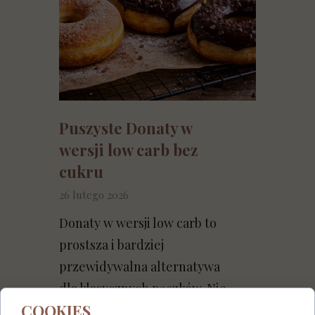
Puszyste Donaty w
wersji low carb bez
cukru
26 lutego 2026
Donaty w wersji low carb to
prostsza i bardziej
przewidywalna alternatywa
dla klasycznych pączków. Nie
COOKIES
wymagają...