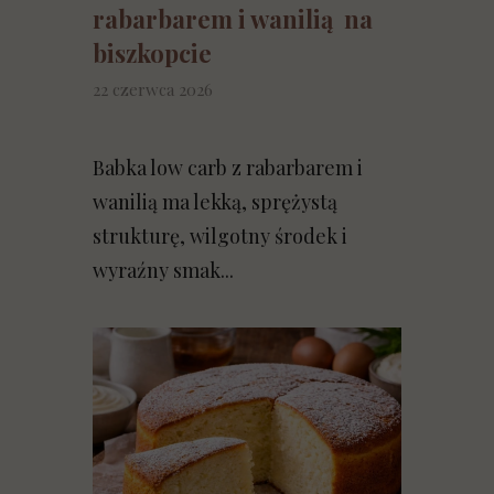
rabarbarem i wanilią na
biszkopcie
22 czerwca 2026
Babka low carb z rabarbarem i
wanilią ma lekką, sprężystą
strukturę, wilgotny środek i
wyraźny smak...