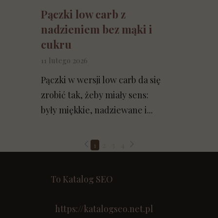
Pączki low carb z
nadzieniem bez mąki i
cukru
11 lutego 2026
Pączki w wersji low carb da się
zrobić tak, żeby miały sens:
były miękkie, nadziewane i...
1
2
3
4
To Katalog SEO
https://katalogseo.net.pl