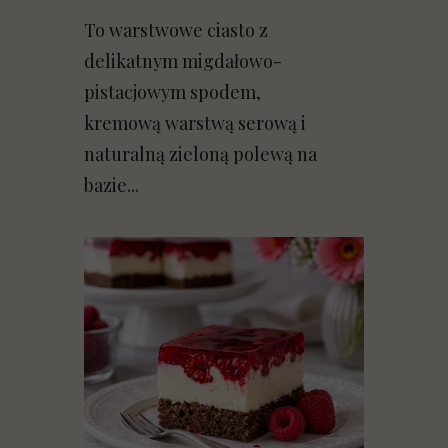
To warstwowe ciasto z
delikatnym migdałowo-
pistacjowym spodem,
kremową warstwą serową i
naturalną zieloną polewą na
bazie...