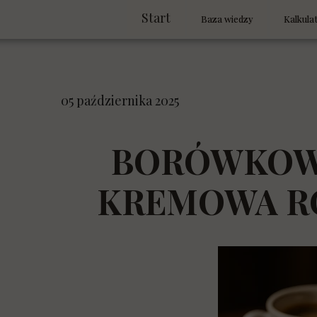
Start
Baza wiedzy
Kalkula
Encyklopedia dietetyczna
Planer 
Tabele wartości odżywczyc
Genera
05 października 2025
Sprawdź
BORÓWKOWE
Czy to 
KREMOWA RO
Kalkula
Kalkula
Dzienni
Kalkula