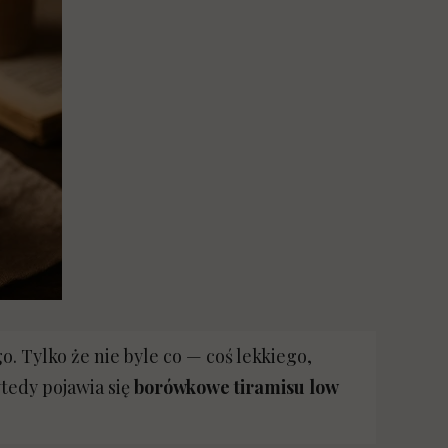
dań low carb
. Tylko że nie byle co — coś lekkiego,
tedy pojawia się
borówkowe tiramisu low