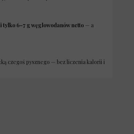
 i tylko 6–7 g węglowodanów netto
— a
yżką czegoś pysznego — bez liczenia kalorii i