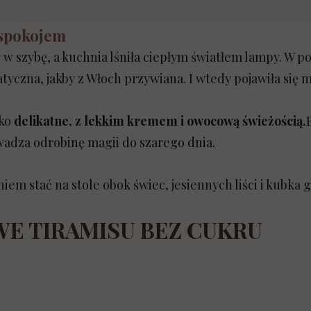
 spokojem
Awokado — tłuszcz, sytość i kremowa prostota
Low carb dla wegan
 w szybę, a kuchnia lśniła ciepłym światłem lampy. W po
Mleko na ławie oskarżonych
Lunchboxy
tyczna, jakby z Włoch przywiana. I wtedy pojawiła się my
Ziemniaki a senność
Sałatki — pomysły na lekkie i sycące posiłki
lko
delikatne, z lekkim kremem i owocową świeżością.
wadza odrobinę magii do szarego dnia.
Zamienniki cukru w ciastach
Likiery i koktajle bez cukru
Chleb — fakty i mity
Low carb po azjatycku
iem stać na stole obok świec, jesiennych liści i kubka
Owsianka — fakty i mity
Wasze pomysły na ciasta low carb
E TIRAMISU BEZ CUKRU
Makaron — fakty, mity i węglowodany
Opowieści przy wieczerzy
Banan — zdrowy owoc czy bomba cukrowa