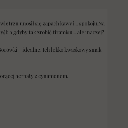
wietrzu unosił się zapach kawy i... spokoju.Na
śl: a gdyby tak zrobić tiramisu... ale inaczej?
Borówki – idealne. Ich lekko kwaskowy smak
 gorącej herbaty z cynamonem.