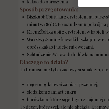
kakao do oprószenia
Sposób przygotowania:
Biszkopt:
Ubij jajka z erytrolem na puszy
minut w 180°C.
Po ostudzeniu pokrój na p
Krem:
Żółtka ubij z erytrolem w kąpieli 
Warstwy:
Zanurz kawałki biszkoptu w esp
oprósz kakao i udekoruj owocami.
Schłodzenie:
Wstaw do lodówki na
minim
Dlaczego to działa?
To tiramisu nie tylko zachwyca smakiem, al
mące migdałowej zamiast pszennej,
słodzikom zamiast cukru,
borówkom, które są jednym z najmniej 
To deser, który syci, ale nie obciąża. Krem