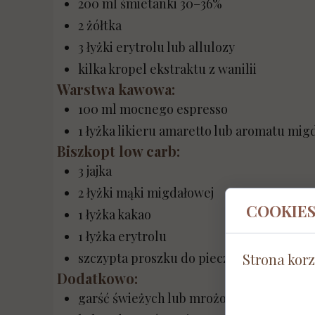
200 ml śmietanki 30–36%
2 żółtka
3 łyżki erytrolu lub allulozy
kilka kropel ekstraktu z wanilii
Warstwa kawowa:
100 ml mocnego espresso
1 łyżka likieru amaretto lub aromatu mi
Biszkopt low carb:
3 jajka
2 łyżki mąki migdałowej
COOKIE
1 łyżka kakao
1 łyżka erytrolu
szczypta proszku do pieczenia
Strona korz
Dodatkowo:
garść świeżych lub mrożonych borówek