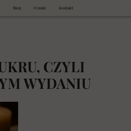
y
Blog
O mnie
Kontakt
Jona na diecie
Artykuły LowStyleLife
Laboratorium smaku
KRU, CZYLI
Historie i refleksje
NYM WYDANIU
Opowieści przy stole