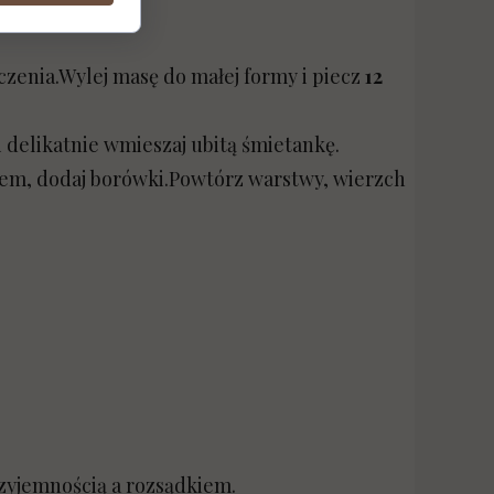
czenia.Wylej masę do małej formy i piecz
12
i delikatnie wmieszaj ubitą śmietankę.
emem, dodaj borówki.Powtórz warstwy, wierzch
rzyjemnością a rozsądkiem.