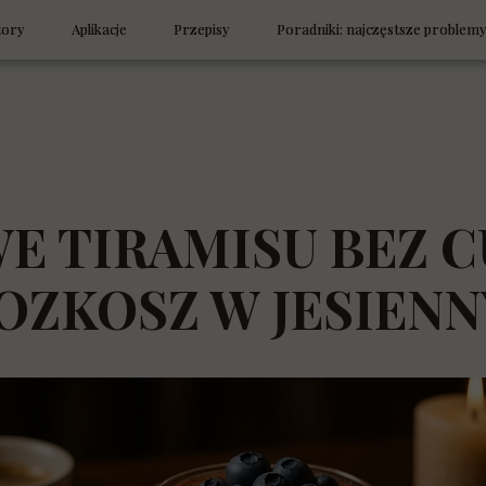
tory
Aplikacje
Przepisy
Poradniki: najczęstsze problem
posiłków low carb
Low carb — mniej węgli, więcej życia
LowStyleLife Sezonowo
h
tor zamienników
Węglowodany
Śniadania
, co masz w lodówce
Technika cukiernicza bez cukru
Pieczywo
 TIRAMISU BEZ CU
jest low carb/keto?
Spadek energii — co zjeść
Obiady, kolacje i przekąski
ZKOSZ W JESIEN
tor TDEE
Zamienniki w diecie low carb i keto
Szybkie desery na małe tęsknoty
tor posiłków
Kortyzol — wróg czy obrońca organizmu
Ciasta bez cukru
k glikemiczny
Dlaczego nie chudnę mimo diety
Ciasta jak słodycze
tor ładunku glikemicznego i IG
Laboratorium Chleba — LowStyleLife
Desery i napoje