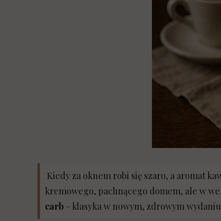
Kalkula
Generat
Genera
Baw się
Kiedy za oknem robi się szaro, a aromat ka
kremowego, pachnącego domem, ale w wersj
carb
– klasyka w nowym, zdrowym wydaniu