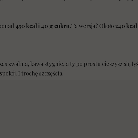
 ponad
450 kcal i 40 g cukru.
Ta wersja? Około
240 kcal
zas zwalnia, kawa stygnie, a ty po prostu cieszysz się ł
pokój. I trochę szczęścia.