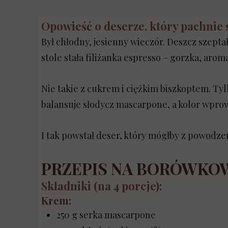
Opowieść o deserze, który pachnie
Był chłodny, jesienny wieczór. Deszcz szeptał
stole stała filiżanka espresso – gorzka, aroma
Nie takie z cukrem i ciężkim biszkoptem. Ty
balansuje słodycz mascarpone, a kolor wpro
I tak powstał deser, który mógłby z powodzen
PRZEPIS NA BORÓWKOW
Składniki (na 4 porcje):
Krem:
250 g serka mascarpone