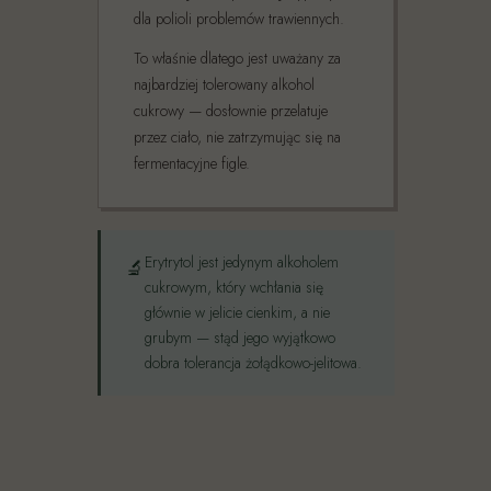
dla polioli problemów trawiennych.
To właśnie dlatego jest uważany za
najbardziej tolerowany alkohol
cukrowy — dosłownie przelatuje
przez ciało, nie zatrzymując się na
fermentacyjne figle.
Erytrytol jest jedynym alkoholem
🔬
cukrowym, który wchłania się
głównie w jelicie cienkim, a nie
grubym — stąd jego wyjątkowo
dobra tolerancja żołądkowo-jelitowa.