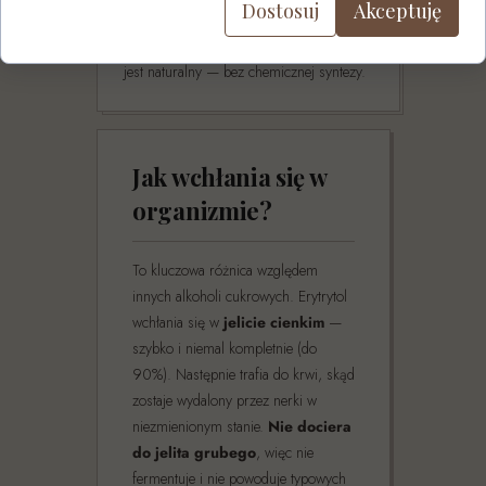
Dostosuj
Akceptuję
lipolytica
. Produkt krystalizuje się i
oczyszcza do białego proszku. Proces
jest naturalny — bez chemicznej syntezy.
Jak wchłania się w
organizmie?
To kluczowa różnica względem
innych alkoholi cukrowych. Erytrytol
wchłania się w
jelicie cienkim
—
szybko i niemal kompletnie (do
90%). Następnie trafia do krwi, skąd
zostaje wydalony przez nerki w
niezmienionym stanie.
Nie dociera
do jelita grubego
, więc nie
fermentuje i nie powoduje typowych