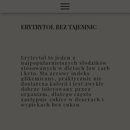
ERYTRYTOL BEZ TAJEMNIC
Erytrytol to jeden z
najpopularniejszych słodzików
stosowanych w dietach low carb
i keto. Ma zerowy indeks
glikemiczny, praktycznie nie
dostarcza kalorii i jest zwykle
dobrze tolerowany przez
organizm, dlatego często
zastępuje cukier w deserach i
wypiekach bez cukru.