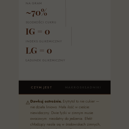
NA GRAM
~70%
SŁODKOŚCI CUKRU
IG = 0
INDEKS GLIKEMICZNY
LG = 0
ŁADUNEK GLIKEMICZNY
CZYM JEST
MAKROSKŁADNIKI
ZDROW
Dawkuj ostrożnie.
Erytrytol to nie cukier —
⚠️
nie działa liniowo. Mała ilość w cieście:
niewidoczny. Dwie łyżki w zimnym musie
owocowym: niezdatny do jedzenia. Efekt
chłodzący nasila się w środowiskach zimnych,