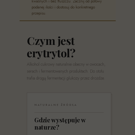
kwaśnych i bez tłuszczu. Zacznij od połowy
podanej ilości i dostosuj do konkretnego
przepisu.
Czym jest
erytrytol?
Alkohol cukrowy naturalnie obecny w owocach,
serach i fermentowanych produktach. Do stołu
trafia drogą fermentacji glukozy przez drożdże.
NATURALNE ŹRÓDŁA
Gdzie występuje w
naturze?