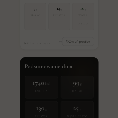
5
14
10
g
g
g
BIAŁKO
TŁUSZCZ
WĘGLE
NETTO
↻
Zmień posiłek
Zobacz przepis
▶
Podsumowanie dnia
1740
99
kcal
g
ENERGIA
BIAŁKO
130
25
g
g
TŁUSZCZ
WĘGLE NETTO