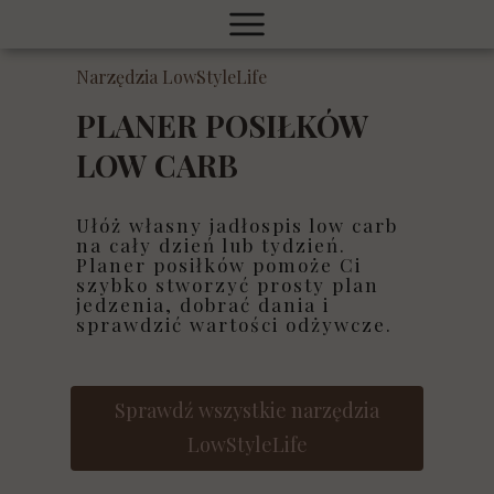
Narzędzia LowStyleLife
PLANER POSIŁKÓW
LOW CARB
Ułóż własny jadłospis low carb
na cały dzień lub tydzień.
Planer posiłków pomoże Ci
szybko stworzyć prosty plan
jedzenia, dobrać dania i
sprawdzić wartości odżywcze.
Sprawdź wszystkie narzędzia
LowStyleLife