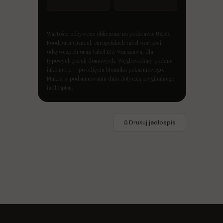
Wartości odżywcze obliczone na podstawie USDA
FoodData Central, europejskich tabel wartości
odżywczych oraz tabel IŻŻ Warszawa, dla
typowych porcji domowych. Węglowodany podane
jako netto — po odjęciu błonnika pokarmowego.
Makra w podsumowaniu dnia dotyczą oryginalnego
jadłospisu.
⎙ Drukuj jadłospis