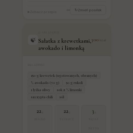
↻
Zmień posiłek
Zobacz przepis
▶
II ŚNIADANIE
300
🍃
Sałatka z krewetkami,
kcal
awokado i limonką
SKŁADNIKI
150 g krewetek (ugotowanych, obranych)
½ awokado (70 g)
50 g rukoli
1 łyżka oliwy
sok z ½ limonki
szczypta chili
sól
22
22
3
g
g
g
BIAŁKO
TŁUSZCZ
WĘGLE
NETTO