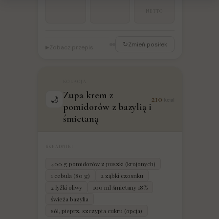
NETTO
↻
Zmień posiłek
Zobacz przepis
▶
KOLACJA
Zupa krem z
210
🌙
kcal
pomidorów z bazylią i
śmietaną
SKŁADNIKI
400 g pomidorów z puszki (krojonych)
1 cebula (80 g)
2 ząbki czosnku
2 łyżki oliwy
100 ml śmietany 18%
świeża bazylia
sól, pieprz, szczypta cukru (opcja)