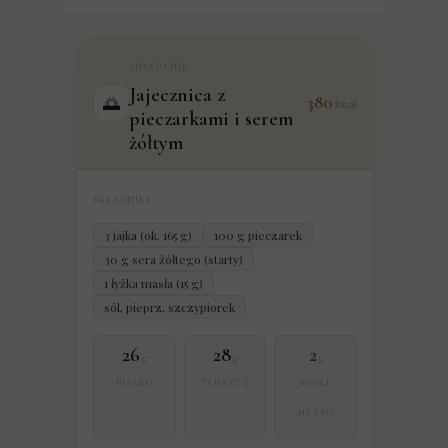
ŚNIADANIE
Jajecznica z
380
🌅
kcal
pieczarkami i serem
żółtym
SKŁADNIKI
3 jajka (ok. 165 g)
100 g pieczarek
30 g sera żółtego (starty)
1 łyżka masła (15 g)
sól, pieprz, szczypiorek
26
28
2
g
g
g
BIAŁKO
TŁUSZCZ
WĘGLE
NETTO