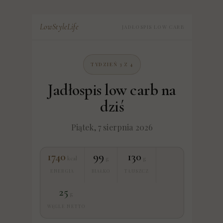
LowStyleLife
JADŁOSPIS LOW CARB
TYDZIEŃ 3 Z 4
Jadłospis low carb na
dziś
Piątek, 7 sierpnia 2026
1740
99
130
kcal
g
g
ENERGIA
BIAŁKO
TŁUSZCZ
25
g
WĘGLE NETTO