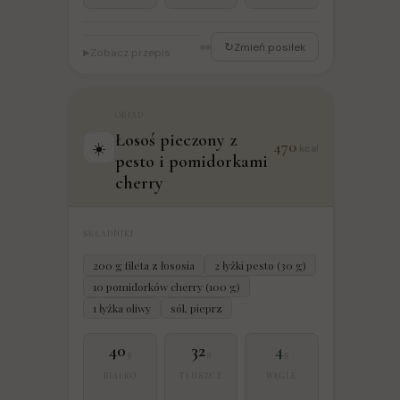
↻
Zmień posiłek
Zobacz przepis
▶
OBIAD
Łosoś pieczony z
470
☀️
kcal
pesto i pomidorkami
cherry
SKŁADNIKI
200 g fileta z łososia
2 łyżki pesto (30 g)
10 pomidorków cherry (100 g)
1 łyżka oliwy
sól, pieprz
40
32
4
g
g
g
BIAŁKO
TŁUSZCZ
WĘGLE