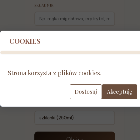
SKŁADNIK
MAM W PRZEPISIE
COOKIES
Strona korzysta z plików cookies.
JEDNOSTKA Z PRZEPISU
Dostosuj
Akceptuję
CHCĘ PRZELICZYĆ NA
Oblicz