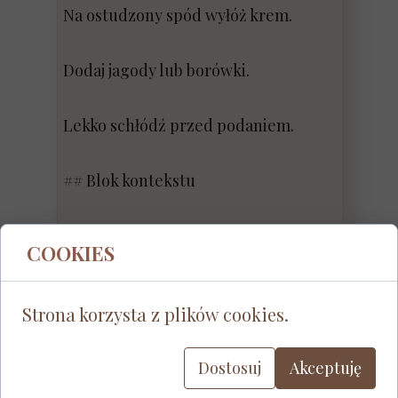
Na ostudzony spód wyłóż krem.
Dodaj jagody lub borówki.
Lekko schłódź przed podaniem.
## Blok kontekstu
Mascarpone bardzo dobrze
COOKIES
stabilizuje kremy, dlatego nawet
szybkie desery bez żelatyny mogą
Strona korzysta z plików cookies.
mieć elegancką strukturę. Mąka
migdałowa tworzy bardziej maślany i
Dostosuj
Akceptuję
delikatny spód niż klasyczne kruche