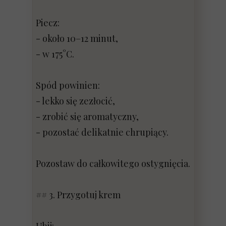
Piecz:
- około 10–12 minut,
- w 175°C.
Spód powinien:
- lekko się zezłocić,
- zrobić się aromatyczny,
- pozostać delikatnie chrupiący.
Pozostaw do całkowitego ostygnięcia.
## 3. Przygotuj krem