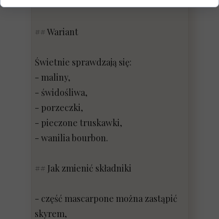
ciasto.
## Wariant
Świetnie sprawdzają się:
- maliny,
- świdośliwa,
- porzeczki,
- pieczone truskawki,
- wanilia bourbon.
## Jak zmienić składniki
- część mascarpone można zastąpić
skyrem,