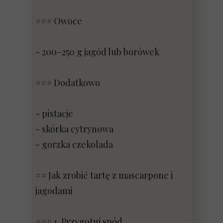
### Owoce
- 200–250 g jagód lub borówek
### Dodatkowo
- pistacje
- skórka cytrynowa
- gorzka czekolada
## Jak zrobić tartę z mascarpone i
jagodami
### 1. Przygotuj spód