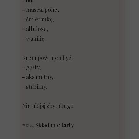
Ubij:
- mascarpone,
- śmietankę,
- allulozę,
- wanilię.
Krem powinien być:
- gęsty,
- aksamitny,
- stabilny.
Nie ubijaj zbyt długo.
## 4. Składanie tarty