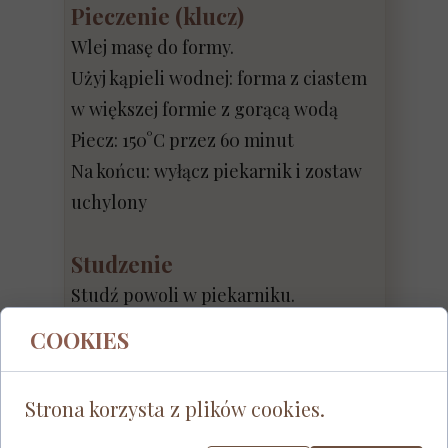
Pieczenie (klucz)
Wlej masę do formy.
Użyj kąpieli wodnej: forma z ciastem
w większej formie z gorącą wodą
Piecz: 150°C przez 60 minut
Na końcu: wyłącz piekarnik i zostaw
uchylony
Studzenie
Studź powoli w piekarniku.
To stabilizuje strukturę i ogranicza
COOKIES
opadanie.
Strona korzysta z plików cookies.