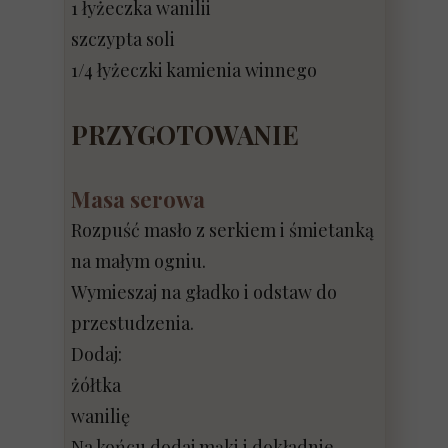
1 łyżeczka wanilii
szczypta soli
1/4 łyżeczki kamienia winnego
PRZYGOTOWANIE
Masa serowa
Rozpuść masło z serkiem i śmietanką
na małym ogniu.
Wymieszaj na gładko i odstaw do
przestudzenia.
Dodaj:
żółtka
wanilię
Na końcu dodaj mąki i dokładnie