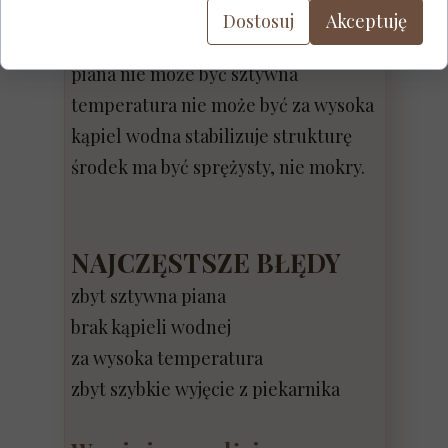
NAJWAŻNIEJSZE
Dostosuj
Akceptuję
ZASADY
piana nie może być sztywna
temperatura nie może być za wysoka
kąpiel wodna stabilizuje strukturę
środek ma być sprężysty, nie mokry.
NAJCZĘSTSZE BŁĘDY
zbyt sztywna piana
brak kąpieli wodnej
za wysoka temperatura
zbyt szybkie wyjęcie z piekarnika