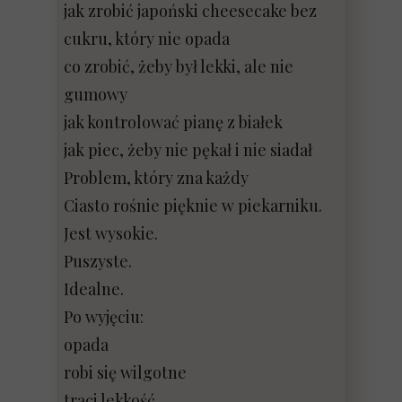
jak zrobić japoński cheesecake bez
cukru, który nie opada
co zrobić, żeby był lekki, ale nie
gumowy
jak kontrolować pianę z białek
jak piec, żeby nie pękał i nie siadał
Problem, który zna każdy
Ciasto rośnie pięknie w piekarniku.
Jest wysokie.
Puszyste.
Idealne.
Po wyjęciu:
opada
robi się wilgotne
traci lekkość