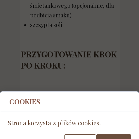
śmietankowego (opcjonalnie, dla
podbicia smaku)
szczypta soli
PRZYGOTOWANIE KROK
PO KROKU:
Do miseczki wsyp żelatynę i zalej
COOKIES
50 ml zimnej wody
. Odstaw na 5
minut, aby napęczniała.
Strona korzysta z plików cookies.
W rondelku zagotuj
50 ml wody
ze
śmietanką i słodzikiem. Gotuj na