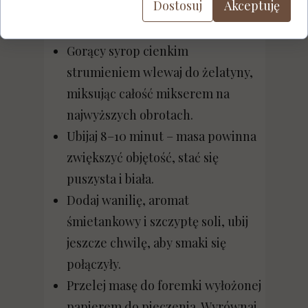
Dostosuj
Akceptuję
średnim ogniu ok. 3–4 minuty, aż
powstanie syrop.
Gorący syrop cienkim
strumieniem wlewaj do żelatyny,
miksując całość mikserem na
najwyższych obrotach.
Ubijaj 8–10 minut – masa powinna
zwiększyć objętość, stać się
puszysta i biała.
Dodaj wanilię, aromat
śmietankowy i szczyptę soli, ubij
jeszcze chwilę, aby smaki się
połączyły.
Przelej masę do foremki wyłożonej
papierem do pieczenia. Wyrównaj