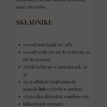
ciast i deserów.
SKŁADNIKI:
100 ml śmietanki 30–36%
100 ml wody (50 ml do żelatyny, 50
ml do syropu)
2 łyżki żelatyny w proszku (ok. 20
g)
150 g allulozy (najlepsza do
pianek)
lub
erytrolu w pudrze
1 łyżeczka ekstraktu waniliowego
kilka kropli aromatu