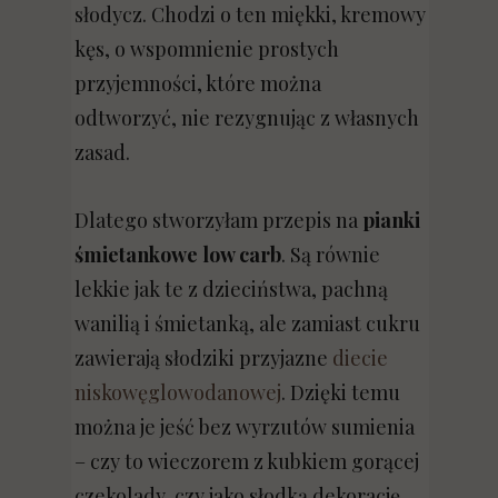
słodycz. Chodzi o ten miękki, kremowy
kęs, o wspomnienie prostych
przyjemności, które można
odtworzyć, nie rezygnując z własnych
zasad.
Dlatego stworzyłam przepis na
pianki
śmietankowe low carb
. Są równie
lekkie jak te z dzieciństwa, pachną
wanilią i śmietanką, ale zamiast cukru
zawierają słodziki przyjazne
diecie
niskowęglowodanowej
. Dzięki temu
można je jeść bez wyrzutów sumienia
– czy to wieczorem z kubkiem gorącej
czekolady, czy jako słodką dekorację