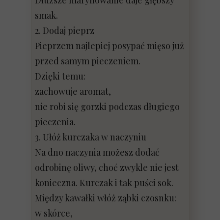
Dłuższe marynowanie daje głębszy
smak.
2. Dodaj pieprz
Pieprzem najlepiej posypać mięso już
przed samym pieczeniem.
Dzięki temu:
zachowuje aromat,
nie robi się gorzki podczas długiego
pieczenia.
3. Ułóż kurczaka w naczyniu
Na dno naczynia możesz dodać
odrobinę oliwy, choć zwykle nie jest
konieczna. Kurczak i tak puści sok.
Między kawałki włóż ząbki czosnku:
w skórce,