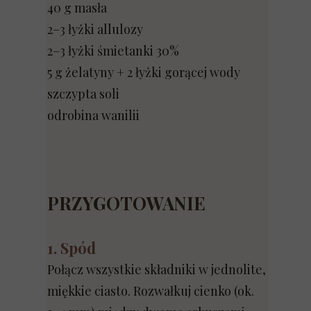
40 g masła
2–3 łyżki allulozy
2–3 łyżki śmietanki 30%
5 g żelatyny + 2 łyżki gorącej wody
szczypta soli
odrobina wanilii
PRZYGOTOWANIE
1. Spód
Połącz wszystkie składniki w jednolite,
miękkie ciasto. Rozwałkuj cienko (ok.