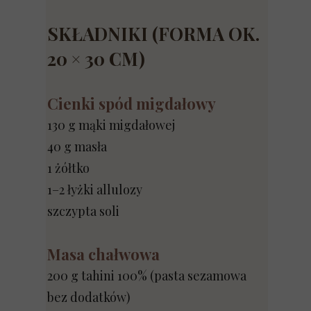
SKŁADNIKI (FORMA OK.
20 × 30 CM)
Cienki spód migdałowy
130 g mąki migdałowej
40 g masła
1 żółtko
1–2 łyżki allulozy
szczypta soli
Masa chałwowa
200 g tahini 100% (pasta sezamowa
bez dodatków)