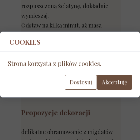
rozpuszczoną żelatynę, dokładnie
wymieszaj.
Odstaw na kilka minut, aż masa
zacznie delikatnie gęstnieć. Wylej
COOKIES
równą warstwą na wystudzony spód.
Schładzaj minimum 3 godziny.
Strona korzysta z plików cookies.
To deser z charakterem – lekko
Dostosuj
Akceptuję
wytrawny w odbiorze, bardzo
elegancki.
Propozycje dekoracji
delikatne obramowanie z migdałów