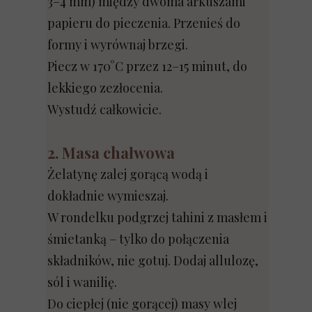
3–4 mm) między dwoma arkuszami
papieru do pieczenia. Przenieś do
formy i wyrównaj brzegi.
Piecz w 170°C przez 12–15 minut, do
lekkiego zezłocenia.
Wystudź całkowicie.
2. Masa chałwowa
Żelatynę zalej gorącą wodą i
dokładnie wymieszaj.
W rondelku podgrzej tahini z masłem i
śmietanką – tylko do połączenia
składników, nie gotuj. Dodaj allulozę,
sól i wanilię.
Do ciepłej (nie gorącej) masy wlej