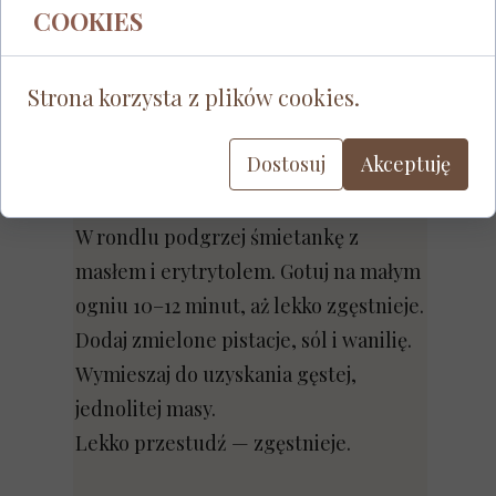
COOKIES
Wystudź całkowicie.
Strona korzysta z plików cookies.
Masa pistacjowa
Pistacje zmiel bardzo drobno —
Dostosuj
Akceptuję
prawie na pastę, ale bez całkowitego
uwolnienia oleju.
W rondlu podgrzej śmietankę z
masłem i erytrytolem. Gotuj na małym
ogniu 10–12 minut, aż lekko zgęstnieje.
Dodaj zmielone pistacje, sól i wanilię.
Wymieszaj do uzyskania gęstej,
jednolitej masy.
Lekko przestudź — zgęstnieje.