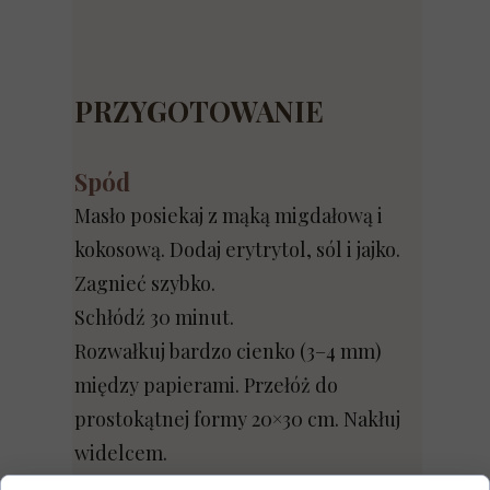
PRZYGOTOWANIE
Spód
Masło posiekaj z mąką migdałową i
kokosową. Dodaj erytrytol, sól i jajko.
Zagnieć szybko.
Schłódź 30 minut.
Rozwałkuj bardzo cienko (3–4 mm)
między papierami. Przełóż do
prostokątnej formy 20×30 cm. Nakłuj
widelcem.
Piecz 170°C (góra–dół) 15–18 minut.