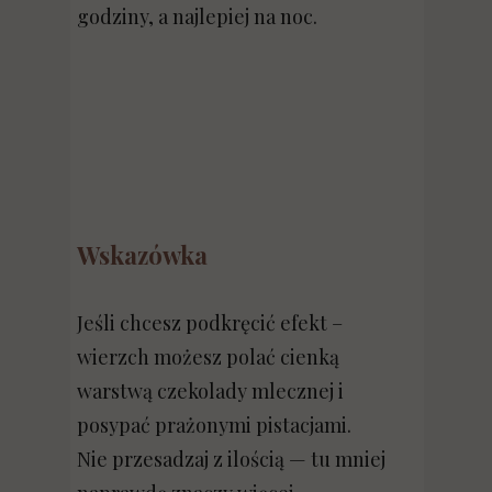
godziny, a najlepiej na noc.
Wskazówka
Jeśli chcesz podkręcić efekt –
wierzch możesz polać cienką
warstwą czekolady mlecznej i
posypać prażonymi pistacjami.
Nie przesadzaj z ilością — tu mniej