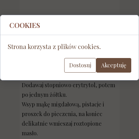
COOKIES
PRZYGOTOWANIE
Strona korzysta z plików cookies.
1. Biszkopt pistacjowy
Dostosuj
Akceptuję
Ubij białka ze szczyptą soli na sztywną
pianę.
Dodawaj stopniowo erytrytol, potem
po jednym żółtku.
Wsyp mąkę migdałową, pistacje i
proszek do pieczenia, na koniec
delikatnie wmieszaj roztopione
masło.