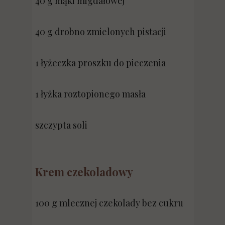
40 g mąki migdałowej
40 g drobno zmielonych pistacji
1 łyżeczka proszku do pieczenia
1 łyżka roztopionego masła
szczypta soli
Krem czekoladowy
100 g mlecznej czekolady bez cukru