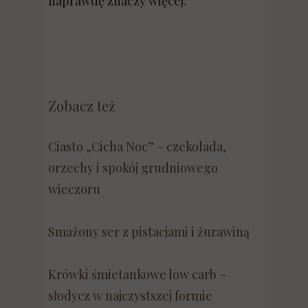
naprawdę znaczy więcej.
Zobacz też
Ciasto „Cicha Noc” – czekolada,
orzechy i spokój grudniowego
wieczoru
Smażony ser z pistacjami i żurawiną
Krówki śmietankowe low carb –
słodycz w najczystszej formie