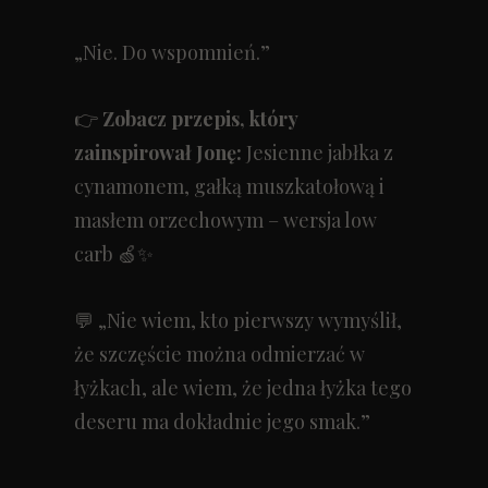
„Nie. Do wspomnień.”
👉
Zobacz przepis, który
zainspirował Jonę:
Jesienne jabłka z
cynamonem, gałką muszkatołową i
masłem orzechowym
– wersja low
carb
🍏✨
💬 „Nie wiem, kto pierwszy wymyślił,
że szczęście można odmierzać w
łyżkach, ale wiem, że jedna łyżka tego
deseru ma dokładnie jego smak.”