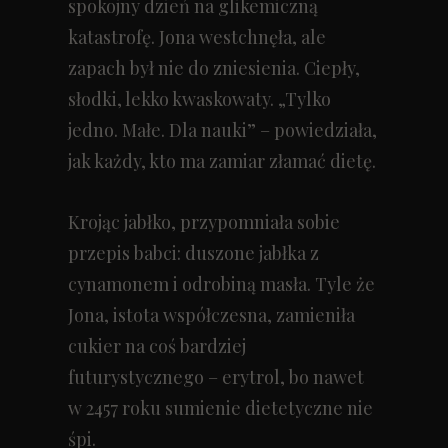
spokojny dzień na glikemiczną
katastrofę. Jona westchnęła, ale
zapach był nie do zniesienia. Ciepły,
słodki, lekko kwaskowaty. „Tylko
jedno. Małe. Dla nauki” – powiedziała,
jak każdy, kto ma zamiar złamać dietę.
Krojąc jabłko, przypomniała sobie
przepis babci: duszone jabłka z
cynamonem i odrobiną masła. Tyle że
Jona, istota współczesna, zamieniła
cukier na coś bardziej
futurystycznego – erytrol, bo nawet
w 2457 roku sumienie dietetyczne nie
śpi.