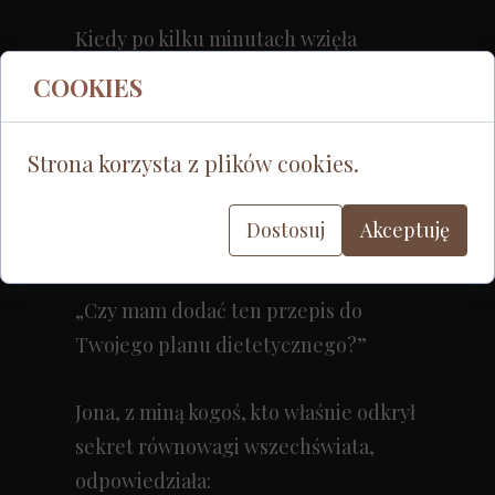
Kiedy po kilku minutach wzięła
pierwszą łyżkę, świat się zatrzymał.
COOKIES
Nie było kapsuły, ani pracy, ani diety.
Było tylko jabłko – to jedno, małe,
Strona korzysta z plików cookies.
ciepłe i absolutnie doskonałe.
Dostosuj
Akceptuję
System zasygnalizował:
„Czy mam dodać ten przepis do
Twojego planu dietetycznego?”
Jona, z miną kogoś, kto właśnie odkrył
sekret równowagi wszechświata,
odpowiedziała: