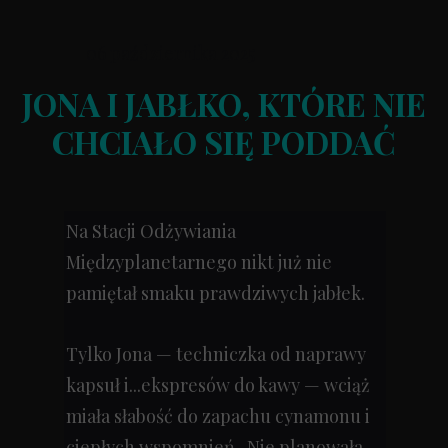
06 października 2025
JONA I JABŁKO, KTÓRE NIE
CHCIAŁO SIĘ PODDAĆ
Na Stacji Odżywiania
Międzyplanetarnego nikt już nie
pamiętał smaku prawdziwych jabłek.
Tylko Jona — techniczka od naprawy
kapsuł i...ekspresów do kawy — wciąż
miała słabość do zapachu cynamonu i
ciepłych wspomnień. Nie planowała