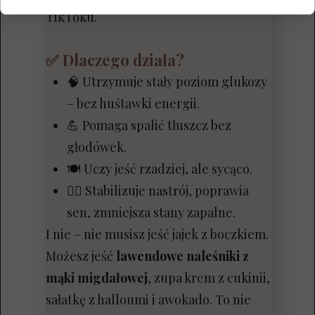
TikToku.
✅ Dlaczego działa?
🧠 Utrzymuje stały poziom glukozy
– bez huśtawki energii.
💪 Pomaga spalić tłuszcz bez
głodówek.
🍽️ Uczy jeść rzadziej, ale sycąco.
🧘‍♀️ Stabilizuje nastrój, poprawia
sen, zmniejsza stany zapalne.
I nie – nie musisz jeść jajek z boczkiem.
Możesz jeść
lawendowe naleśniki z
mąki migdałowej
, zupa krem z cukinii,
sałatkę z halloumi i awokado. To nie