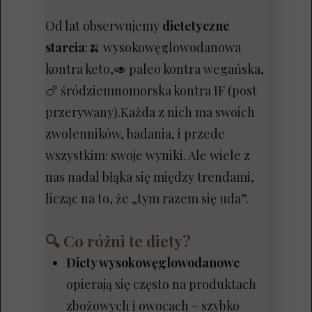
Od lat obserwujemy
dietetyczne
starcia
:🍌 wysokowęglowodanowa
kontra keto,🥑 paleo kontra wegańska,
🍗 śródziemnomorska kontra IF (post
przerywany).Każda z nich ma swoich
zwolenników, badania, i przede
wszystkim: swoje wyniki. Ale wiele z
nas nadal błąka się między trendami,
licząc na to, że „tym razem się uda”.
🔍 Co różni te diety?
Diety wysokowęglowodanowe
opierają się często na produktach
zbożowych i owocach – szybko