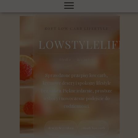
SOFT LOW CARB LIFESTYLE
LOWSTYLELIFE
Słodko — bez cukru
Sprawdzone przepisy low carb,
kremowe desery i spokojny lifestyle
bez cukru. Piękne jedzenie, prostsze
wybory i nowoczesne podejście do
codzienności.
desery bez cukru
obiady low carb