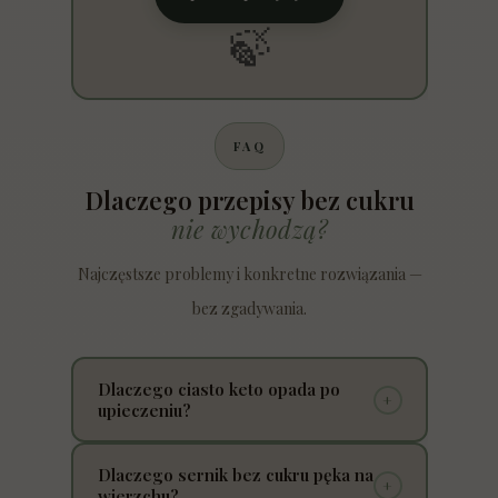
🍃
FAQ
Dlaczego przepisy bez cukru
nie wychodzą?
Najczęstsze problemy i konkretne rozwiązania —
bez zgadywania.
Dlaczego ciasto keto opada po
+
upieczeniu?
Najczęściej winna jest zbyt duża wilgoć i brak
Dlaczego sernik bez cukru pęka na
+
struktury. Mąka migdałowa wymaga
wierzchu?