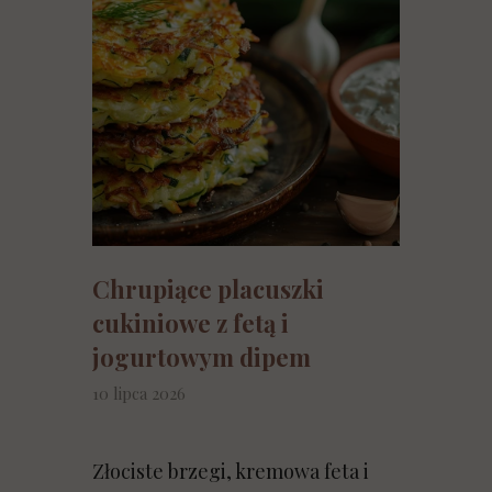
Chrupiące placuszki
cukiniowe z fetą i
jogurtowym dipem
10 lipca 2026
Złociste brzegi, kremowa feta i