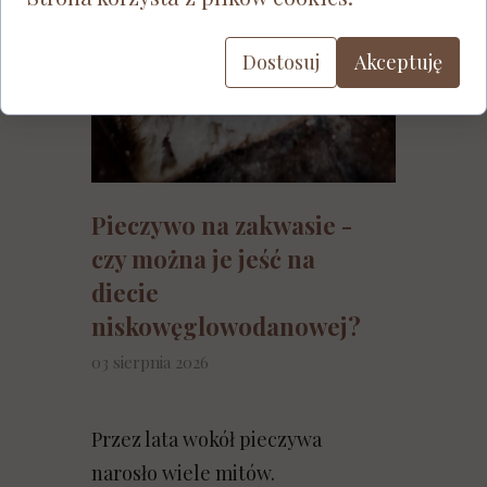
Dostosuj
Akceptuję
Pieczywo na zakwasie -
czy można je jeść na
diecie
niskowęglowodanowej?
03 sierpnia 2026
Przez lata wokół pieczywa
narosło wiele mitów.