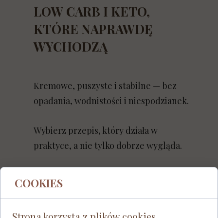
LOW CARB I KETO,
KTÓRE NAPRAWDĘ
WYCHODZĄ
Kremowe, puszyste i stabilne — bez
opadania, wodnistości i niespodzianek.
Wybierz przepis, który działa w
praktyce, a nie tylko dobrze wygląda.
COOKIES
Strona korzysta z plików cookies.