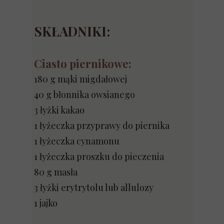
SKŁADNIKI:
Ciasto piernikowe:
180 g mąki migdałowej
40 g błonnika owsianego
3 łyżki kakao
1 łyżeczka przyprawy do piernika
1 łyżeczka cynamonu
1 łyżeczka proszku do pieczenia
80 g masła
3 łyżki erytrytolu lub allulozy
1 jajko