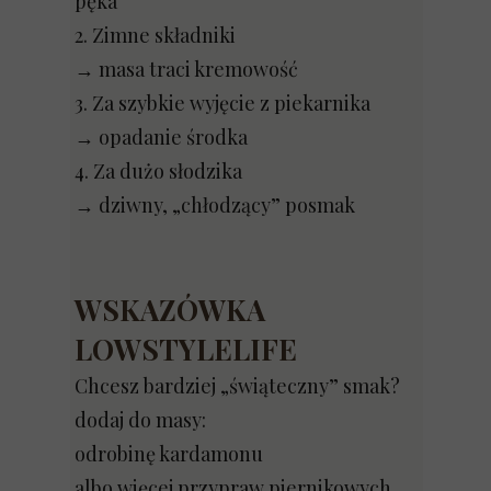
pęka
2. Zimne składniki
→ masa traci kremowość
3. Za szybkie wyjęcie z piekarnika
→ opadanie środka
4. Za dużo słodzika
→ dziwny, „chłodzący” posmak
WSKAZÓWKA
LOWSTYLELIFE
Chcesz bardziej „świąteczny” smak?
dodaj do masy:
odrobinę kardamonu
albo więcej przypraw piernikowych