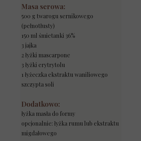
Masa serowa:
500 g twarogu sernikowego
(pełnotłusty)
150 ml śmietanki 36%
3 jajka
2 łyżki mascarpone
3 łyżki erytrytolu
1 łyżeczka ekstraktu waniliowego
szczypta soli
Dodatkowo:
łyżka masła do formy
opcjonalnie: łyżka rumu lub ekstraktu
migdałowego