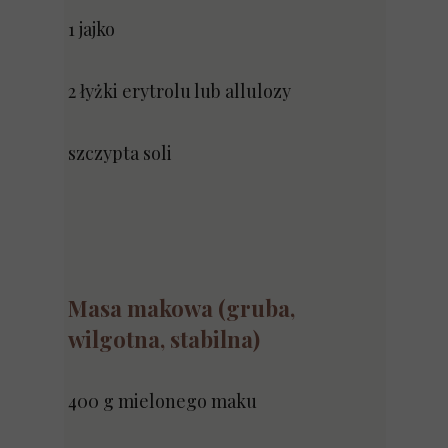
1 jajko
2 łyżki erytrolu lub allulozy
szczypta soli
Masa makowa (gruba,
wilgotna, stabilna)
400 g mielonego maku