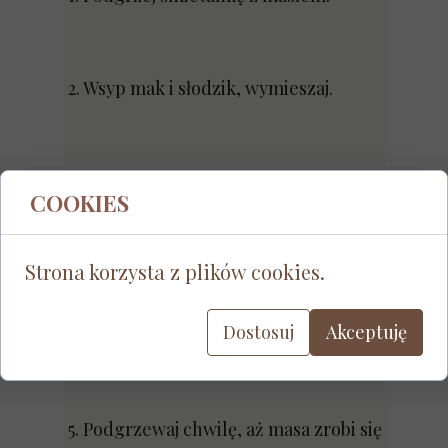
2. Wsyp mak i słodzik, wymieszaj.
3. Dodaj żółtka, ekstrakt migdałowy,
COOKIES
skórkę cytrusową i orzechy.
Strona korzysta z plików cookies.
4. Na koniec dorzuć żurawinę lub
Dostosuj
Akceptuję
maliny liofilizowane.
5. Podgrzewaj chwilę, aż masa zrobi się