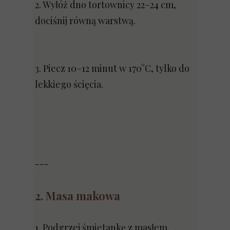
2. Wyłóż dno tortownicy 22–24 cm,
dociśnij równą warstwą.
3. Piecz 10–12 minut w 170°C, tylko do
lekkiego ścięcia.
---
2. Masa makowa
1. Podgrzej śmietankę z masłem.