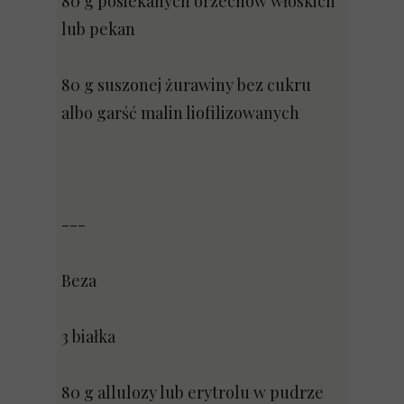
80 g posiekanych orzechów włoskich
lub pekan
80 g suszonej żurawiny bez cukru
albo garść malin liofilizowanych
---
Beza
3 białka
80 g allulozy lub erytrolu w pudrze